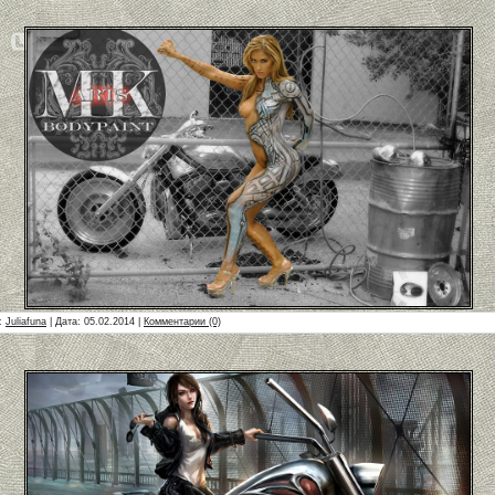
л:
Juliafuna
| Дата:
05.02.2014
|
Комментарии (0)