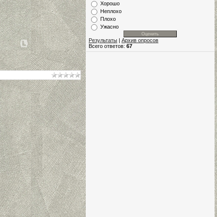
Хорошо
Неплохо
Плохо
Ужасно
Результаты
|
Архив опросов
Всего ответов:
67