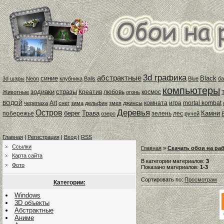
3d графика
абстрактные
синие
Black
3d шары
Neon
клубника
Balls
Blue
ба
компьютеры
зодиаки
стразы
Креатив
любовь
космос
Животные
огонь
Art
комната
игра
mortal kombat
ВОДОЙ
черепаха
снег
зима
дельфин
змея
джинсы
Деревья
Остров
берег
Трава
Камни
побережье
зелень
лес
озеро
ручей
Главная
|
Регистрация
|
Вход
|
RSS
Ссылки
Главная
»
Скачать обои на ра
Карта сайта
В категории материалов
:
3
Фото
Показано материалов
:
1-3
Сортировать по
:
Просмотрам
Категории:
Windows
3D объекты
Абстрактные
Аниме