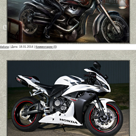
uliafuna
| Дата:
18.01.2014
|
Комментарии (0)