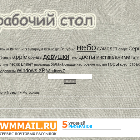
небо
самолет
Сер
интерьер
Голубые
бочка
аквариум
белые
girl
спорт
девушки
apple
цветы
аниме
мистика
бренды
тату
Тёмные
тело
горы
песок
облака
Египет
страх
стиль
пирамида
сердце
настроение
листья
крест
Windows XP
Windows 7
Водоросли
бочий стол!
» Мотоциклы