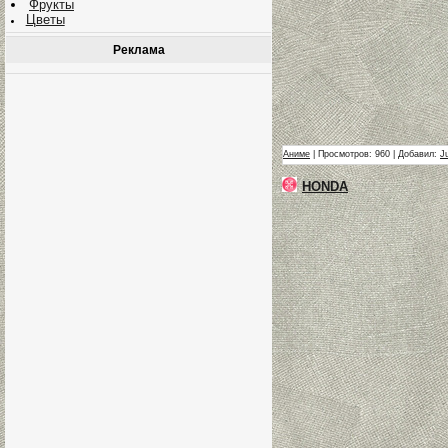
Фрукты
Цветы
Реклама
Аниме
| Просмотров: 960 | Добавил:
J
HONDA