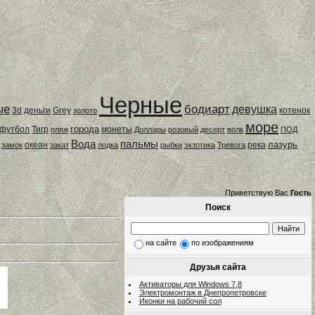
Черные
ые
бодиарт
девушка
3d
деньги
Grey
котенок
золото
море
города
футбол
Тигр
монеты
пляж
Доллары
розовый
десерт
волк
ПОД
Вода
пальмы
лазурь
океан
река
замок
закат
лодка
рыбки
экзотика
Тревога
Приветствую Вас
Гость
Поиск
на сайте
по изображениям
Друзья сайта
Активаторы для Windows 7,8
Электромонтаж в Днепропетровске
Иконки на рабочий сол