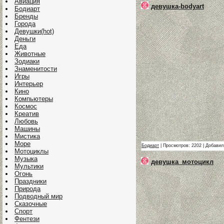
Авиация
девушка-bodyart
Бодиарт
Бренды
Города
Девушки(hot)
Деньги
Еда
Животные
Зодиаки
Знаменитости
Игры
Интерьер
Кино
Компьютеры
Космос
Креатив
Любовь
Машины
Мистика
Море
Бодиарт
| Просмотров: 2202 | Добави
Мотоциклы
Музыка
девушка_мотоцикл
Мультики
Огонь
Праздники
Природа
Подводный мир
Сказочные
Спорт
Фентези