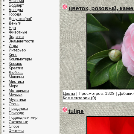
Авиация
Бодиарт
цветок, розовый, кам
Бренды
Города
Девушки(hot)
Деньги
Еда
Животные
Зодиаки
Знаменитости
Игры
Интерьер
Кино
Компьютеры
Космос
Креатив
Любовь
Машины
Мистика
Море
Мотоциклы
Цветы
| Просмотров: 1329 | Добави
Музыка
Комментарии (0)
Мультики
Огонь
Праздники
tulipe
Природа
Подводный мир
Сказочные
Спорт
Фентези