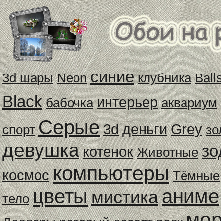
синие
3d шары
Neon
клубника
Ball
Black
интерьер
бабочка
аквариум
Серые
3d
деньги
Grey
спорт
зо
девушка
зо
котенок
Животные
компьютеры
космос
Тёмные
цветы
аниме
мистика
тело
мо