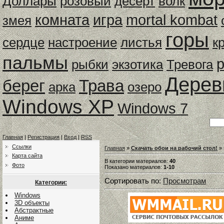
Доллары
розовый
десерт
волк
комната
игра
mortal kombat
змея
горы
сердце
настроение
листья
к
пальмы
рыбки
экзотика
Тревога
Дерев
берег
Трава
арка
озеро
Windows XP
Windows 7
Главная
|
Регистрация
|
Вход
|
RSS
Ссылки
Главная
»
Скачать обои на рабочий стол!
» 
Карта сайта
В категории материалов
:
40
Фото
Показано материалов
:
1-10
Сортировать по
:
Просмотрам
Категории:
Windows
3D объекты
Абстрактные
Аниме